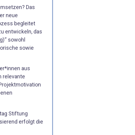
 umsetzen? Das
ier neue
ozess begleitet
zu entwickeln, das
ng)“ sowohl
torische sowie
er*innen aus
 relevante
rojektmotivation
ngenen
tag Stiftung
ierend erfolgt die