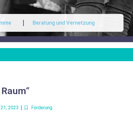
amme
Beratung und Vernetzung
d Raum“
 21, 2023
Förderung