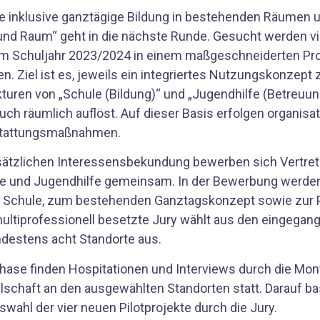
ute inklusive ganztägige Bildung in bestehenden Räumen
und Raum“ geht in die nächste Runde. Gesucht werden v
e im Schuljahr 2023/2024 in einem maßgeschneiderten Pr
n. Ziel ist es, jeweils ein integriertes Nutzungskonzept 
ukturen von „Schule (Bildung)“ und „Jugendhilfe (Betreuu
uch räumlich auflöst. Auf dieser Basis erfolgen organisa
tattungsmaßnahmen.
sätzlichen Interessensbekundung bewerben sich Vertret
le und Jugendhilfe gemeinsam. In der Bewerbung werden
r Schule, zum bestehenden Ganztagskonzept sowie zur P
 multiprofessionell besetzte Jury wählt aus den eingega
estens acht Standorte aus.
Phase finden Hospitationen und Interviews durch die Mon
schaft an den ausgewählten Standorten statt. Darauf bas
wahl der vier neuen Pilotprojekte durch die Jury.