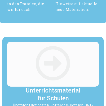
in den Portalen, die
Hinweise auf aktuelle
wir für euch
neue Materialien.
Unterrichtsmaterial
für Schulen
Übersicht der besten Portale im Bereich BNE/