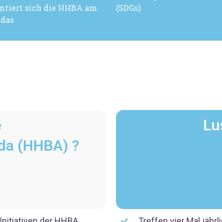
entiert sich die HHBA am
(SDGs)
 das
e
Lu
da (HHBA) ?
nitiativen der HHBA
Treffen vier Mal jährl