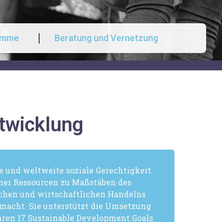
amme
Beratung und Vernetzung
twicklung