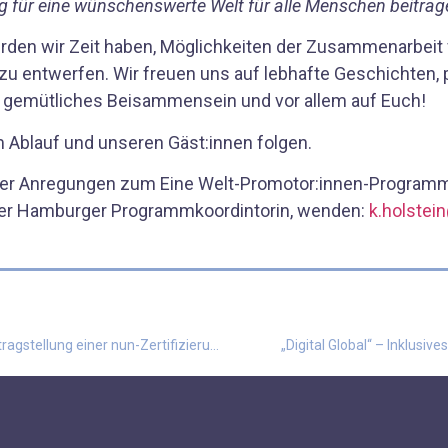
g für eine wünschenswerte Welt für alle Menschen beitrag
den wir Zeit haben, Möglichkeiten der Zusammenarbeit 
 zu entwerfen. Wir freuen uns auf lebhafte Geschichten,
n gemütliches Beisammensein und vor allem auf Euch!
 Ablauf und unseren Gäst:innen folgen.
oder Anregungen zum Eine Welt-Promotor:innen-Programm
 der Hamburger Programmkoordintorin, wenden:
k.holstei
NUN-Workshop-Programm 2024-2025 zur Antragstellung einer nun-Zertifizierung“
„Digital Global“ – Inklusiv