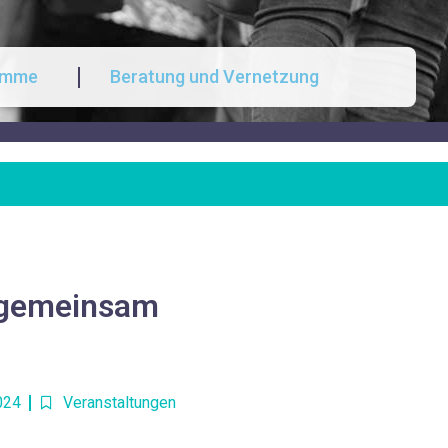
amme
Beratung und Vernetzung
t gemeinsam
2024
Veranstaltungen